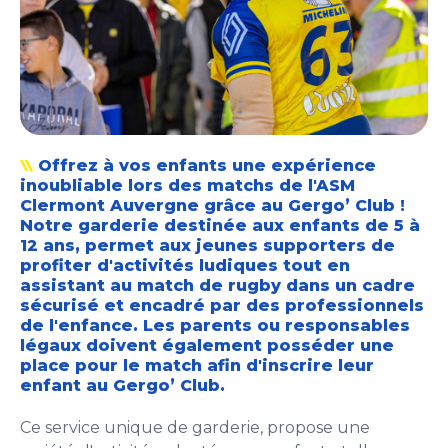
Offrez à vos enfants une expérience
inoubliable lors des matchs de l'ASM
Clermont Auvergne grâce au Gergo’ Club !
Notre garderie destinée aux enfants de 5 à
12 ans, permet aux jeunes supporters de
profiter d'activités ludiques tout en
assistant au match de rugby dans un cadre
sécurisé et encadré par des professionnels
de l'enfance. Les parents ou responsables
légaux doivent également posséder une
place pour le match afin d'inscrire leur
enfant au Gergo’ Club.
Ce service unique de garderie, propose une