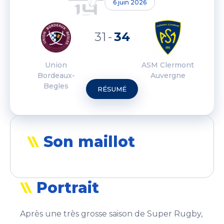
6 juin 2026
31
-
34
Union
ASM Clermont
Bordeaux-
Auvergne
Begles
RÉSUMÉ
Son maillot
Portrait
Après une très grosse saison de Super Rugby,