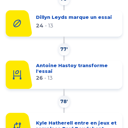
Dillyn Leyds marque un essai
24
-
13
77’
Antoine Hastoy transforme
l'essai
26
-
13
78’
Kyle Hatherell entre en jeux et