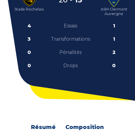
Stade Rochelais
ASM Clermont
Auvergne
4
Essais
1
3
Transformations
1
0
Pénalités
2
0
Drops
0
Résumé
Composition