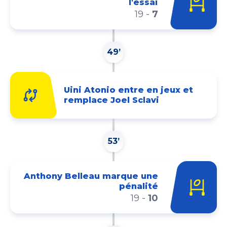
l'essai
19
-
7
49’
Uini Atonio entre en jeux et
remplace Joel Sclavi
53’
Anthony Belleau marque une
pénalité
19
-
10