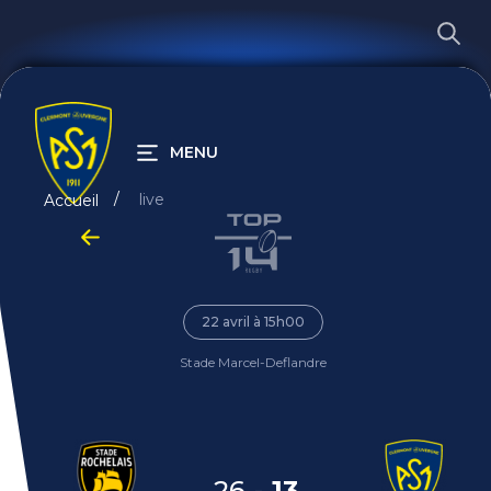
MENU
RECHERCHER
live
Accueil
22 avril à 15h00
Stade Marcel-Deflandre
26
-
13