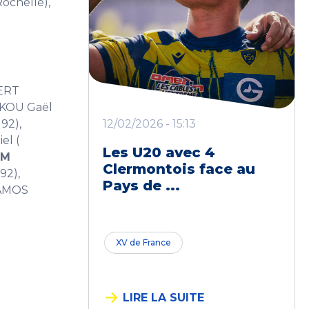
ochelle),
BERT
CKOU Gaël
92),
12/02/2026 - 15:13
el (
Les U20 avec 4
SM
Clermontois face au
92),
Pays de ...
RAMOS
XV de France
LIRE LA SUITE