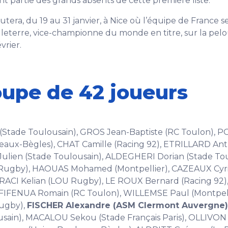
 partie des grands absents de cette première liste.
tera, du 19 au 31 janvier, à Nice où l’équipe de France s
ngleterre, vice-championne du monde en titre, sur la pel
vrier.
upe de 42 joueurs
 (Stade Toulousain), GROS Jean-Baptiste (RC Toulon), 
deaux-Bègles), CHAT Camille (Racing 92), ETRILLARD An
lien (Stade Toulousain), ALDEGHERI Dorian (Stade Tou
gby), HAOUAS Mohamed (Montpellier), CAZEAUX Cyril
RACI Kelian (LOU Rugby), LE ROUX Bernard (Racing 92)
AOFIFENUA Romain (RC Toulon), WILLEMSE Paul (Montpell
ugby),
FISCHER Alexandre (ASM Clermont Auvergne)
usain), MACALOU Sekou (Stade Français Paris), OLLIVON