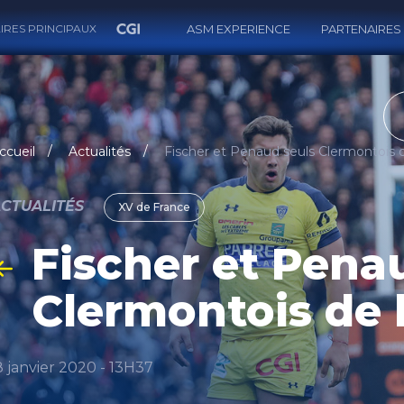
IRES PRINCIPAUX
ASM EXPERIENCE
PARTENAIRES
RECH
ccueil
Actualités
CTUALITÉS
XV de France
Fischer et Pena
Clermontois de l
8 janvier 2020 - 13H37