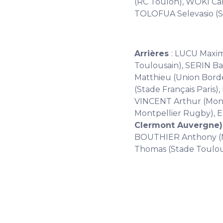
(RC Toulon), WOKI Ca
TOLOFUA Selevasio (S
Arrières
: LUCU Maxi
Toulousain), SERIN B
Matthieu (Union Bord
(Stade Français Paris
VINCENT Arthur (Mont
Montpellier Rugby), ET
Clermont Auvergne)
BOUTHIER Anthony (Mo
Thomas (Stade Toulou