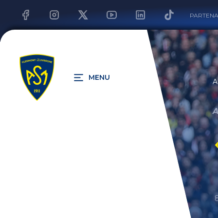
PARTENA
MENU
A
A