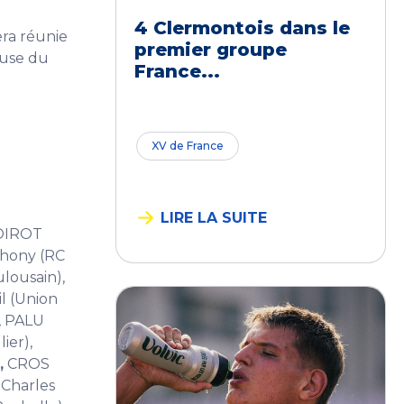
4 Clermontois dans le
era réunie
premier groupe
ouse du
France...
XV de France
LIRE LA SUITE
POIROT
thony (RC
lousain),
 (Union
, PALU
ier),
,
CROS
 Charles