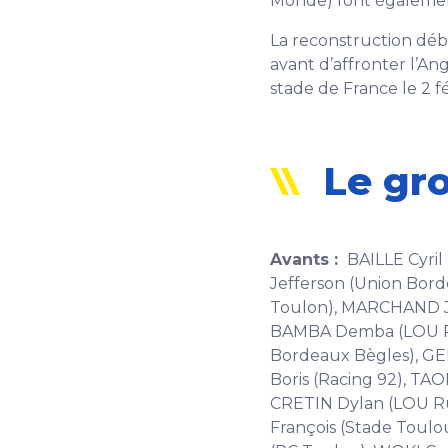
Monde) font également
La reconstruction débu
avant d’affronter l’A
stade de France le 2 fé
Le gro
Avants :
BAILLE Cyril
Jefferson (Union Bor
Toulon), MARCHAND Ju
BAMBA Demba (LOU Ru
Bordeaux Bègles), GE
Boris (Racing 92), T
CRETIN Dylan (LOU R
François (Stade Toulo