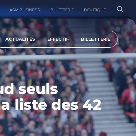
ASM BUSINESS
BILLETTERIE
BOUTIQUE
ERCHER
ACTUALITÉS
EFFECTIF
BILLETTERIE
Fischer et Penaud seuls Clermontois de la liste des 42
ud seuls
a liste des 42