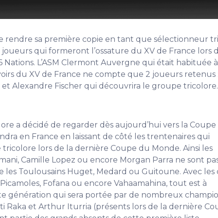
e rendre sa première copie en tant que sélectionneur tr
42 joueurs qui formeront l’ossature du XV de France lors 
6 Nations. L’ASM Clermont Auvergne qui était habituée à 
voirs du XV de France ne compte que 2 joueurs retenus
 et Alexandre Fischer qui découvrira le groupe tricolore
olore a décidé de regarder dès aujourd’hui vers la Coupe
dra en France en laissant de côté les trentenaires qui
tricolore lors de la dernière Coupe du Monde. Ainsi les
mani, Camille Lopez ou encore Morgan Parra ne sont pa
que les Toulousains Huget, Medard ou Guitoune. Avec les
Picamoles, Fofana ou encore Vahaamahina, tout est à
tte génération qui sera portée par de nombreux champi
ti Raka et Arthur Iturria (présents lors de la dernière C