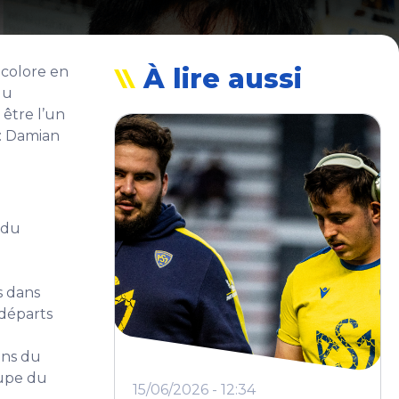
À lire aussi
icolore en
du
être l’un
 : Damian
.
 du
s dans
 départs
ons du
oupe du
15/06/2026 - 12:34