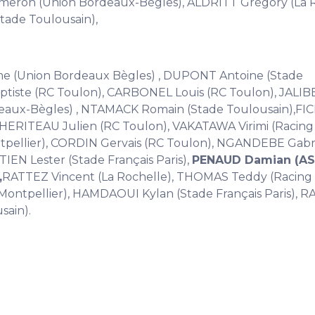
meron (Union Bordeaux-Bègles), ALDRITT Grégory (La R
tade Toulousain),
me (Union Bordeaux Bègles) , DUPONT Antoine (Stade
aptiste (RC Toulon), CARBONEL Louis (RC Toulon), JALI
eaux-Bègles) , NTAMACK Romain (Stade Toulousain),FI
), HERITEAU Julien (RC Toulon), VAKATAWA Virimi (Racing 
pellier), CORDIN Gervais (RC Toulon), NGANDEBE Gabri
IEN Lester (Stade Français Paris),
PENAUD Damian (A
,
RATTEZ Vincent (La Rochelle), THOMAS Teddy (Racing 
ntpellier), HAMDAOUI Kylan (Stade Français Paris), 
sain).