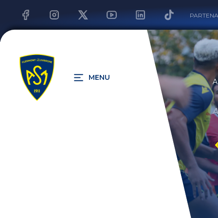
PARTENA
MENU
A
A