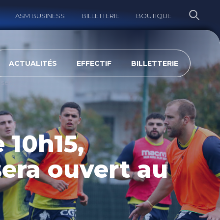
ASM BUSINESS
BILLETTERIE
BOUTIQUE
ERCHER
ACTUALITÉS
EFFECTIF
BILLETTERIE
Mardi à partir de 10h15, l’entrainement sera ouvert au public !
e 10h15,
sera ouvert au