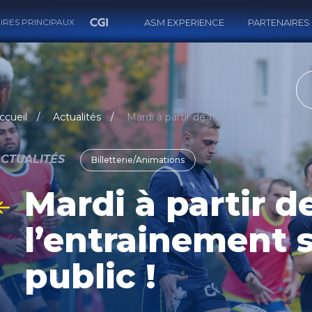
IRES PRINCIPAUX
ASM EXPERIENCE
PARTENAIRES
RECH
ccueil
Actualités
CTUALITÉS
Billetterie/Animations
Mardi à partir d
l’entrainement 
public !