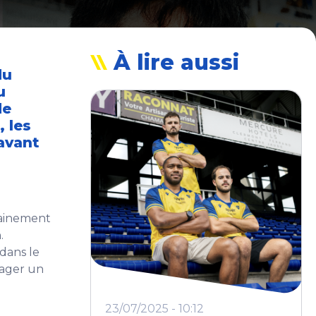
À lire aussi
du
u
de
 les
avant
trainement
.
dans le
tager un
23/07/2025 - 10:12