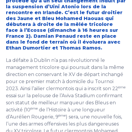
procédé qu’à un seul changement induit par
la suspension d’Uini Atonio lors de la
rencontre en Irlande. C’est le futur droitier
des Jaune et Bleu Mohamed Haouas qui
débutera à droite de la mêlée tricolore
face à l’Ecosse (dimanche à 16 heures sur
France 2). Damian Penaud reste en place
dans le fond de terrain où il évoluera avec
Ethan Dumortier et Thomas Ramos.
La défaite à Dublin n’a pas révolutionné le
management tricolore qui poursuit dans la même
direction en conservant le XV de départ inchangé
pour ce premier match à domicile du Tournoi
ème
2023. Ainsi l’ailier clermontois qui a inscrit son 22
essai sur la pelouse de l’Aviva Stadium confirmant
son statut de meilleur marqueur des Bleus en
ème
activité (10
de l’Histoire à une longueur
ème
d’Aurélien Rougerie, 9
) sera, une nouvelle fois,
l’une des armes offensives les plus dangereuses
du XV tricolore. Le futur clermontois Mohamed