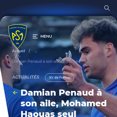
MENU
RECHERCHER
Accueil
...
Damian Penaud à son aile, Mohamed Haouas seul changement
ACTUALITÉS
XV de France
Damian Penaud à
son aile, Mohamed
Haouas seul