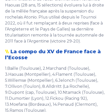
Haouas (28 ans, 15 sélections) évoluera lui à droite
de la mêlée française après la suspension du
rochelais Atonio. Plus utilisé depuis le Tournoi
2022, où il fut remplaçant à deux reprises (face à
l’Angleterre et le Pays de Galles) sa dernière
titularisation remonte à la tournée automnale de
2011 face à l’Argentine (victoire 29-20).
La compo du XV de France face à
l’Ecosse
1.Baille (Toulouse), 2.Marchand (Toulouse),
3.Haouas (Montpellier), 4.Flament (Toulouse),
5.Willemse (Montpellier), 6.Jelonch (Toulouse),
7.Ollivon (Toulon), 8.Alldrritt (La Rochelle),
9.Dupont (cap, Toulouse), 10.Ntamack (Toulouse),
11.Dumortier (Lyon), 12.Fickou (Racing 92),
13.Moefana (Bordeaux), 14.Penaud (Clermont),
15.Ramos (Toulouse).