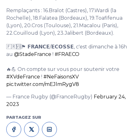
Remplaçants : 16.Bralot (Castres), 17.Wardi (la
Rochelle), 18.Falatea (Bordeaux), 19.Toafifenua
(Lyon), 20.Cros (Toulouse), 21.Macalou (Paris),
22.Couilloud (Lyon), 23.Jalibert (Bordeaux).
🇫🇷🆚🏴󠁧󠁢󠁳󠁣󠁴󠁿 𝗙𝗥𝗔𝗡𝗖𝗘/𝗘𝗖𝗢𝗦𝗦𝗘, c'est dimanche à 16h
au
@StadeFrance
!
#FRAECO
🔥💪 On compte sur vous pour soutenir votre
#XVdeFrance
!
#NeFaisonsXV
pic.twitter.com/mEJlmRygV8
— France Rugby (@FranceRugby)
February 24,
2023
PARTAGEZ SUR