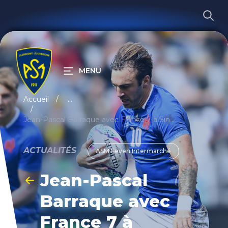
MENU
RECHERCHER
Accueil
...
Jean-Pascal Barraque avec France 7 à Singapour
ACTUALITÉS
ASM Seven Intermarché
Jean-Pascal
Barraque avec
France 7 à