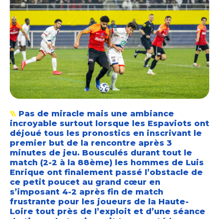
Pas de miracle mais une ambiance
incroyable surtout lorsque les Espaviots ont
déjoué tous les pronostics en inscrivant le
premier but de la rencontre après 3
minutes de jeu. Bousculés durant tout le
match (2-2 à la 88ème) les hommes de Luis
Enrique ont finalement passé l’obstacle de
ce petit poucet au grand cœur en
s’imposant 4-2 après fin de match
frustrante pour les joueurs de la Haute-
Loire tout près de l’exploit et d’une séance