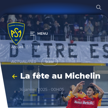
MENU
RECHERCHER
Accueil
...
La fête au Michelin
ACTUALITÉS
Stade
La fête au Michelin
16 janvier 2025 - 00H05