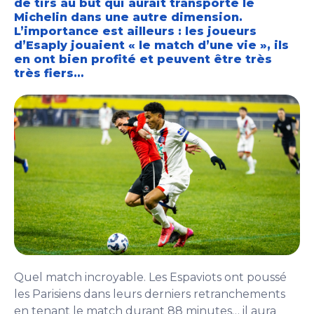
de tirs au but qui aurait transporté le
Michelin dans une autre dimension.
L’importance est ailleurs : les joueurs
d’Esaply jouaient « le match d’une vie », ils
en ont bien profité et peuvent être très
très fiers…
Quel match incroyable. Les Espaviots ont poussé
les Parisiens dans leurs derniers retranchements
en tenant le match durant 88 minutes… il aura