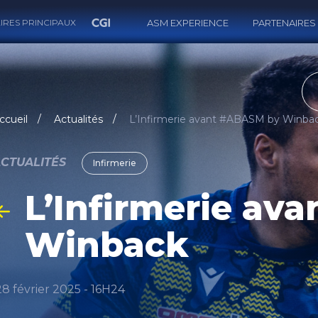
IRES PRINCIPAUX
ASM EXPERIENCE
PARTENAIRES
RECH
ccueil
Actualités
L’Infirmerie avant #ABASM by Winba
CTUALITÉS
Infirmerie
L’Infirmerie av
Winback
28 février 2025 - 16H24