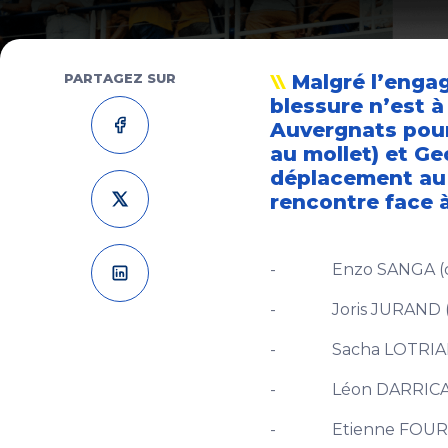
PARTAGEZ SUR
Malgré l’enga
blessure n’est à
Auvergnats pour
au mollet) et Ge
déplacement au P
rencontre face 
- Enzo SANGA (chev
- Joris JURAND (rup
- Sacha LOTRIAN (l
- Léon DARRICARRERE
- Etienne FOURCADE (