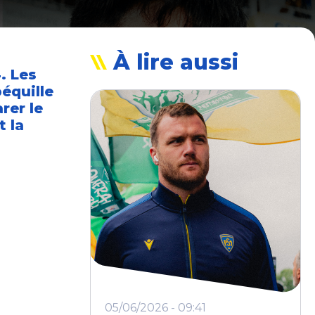
À lire aussi
. Les
équille
rer le
t la
05/06/2026 - 09:41