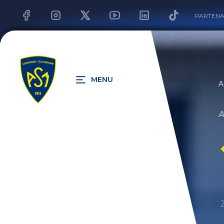
PARTENA
MENU
A
A