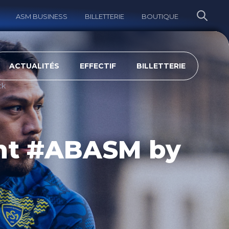
ASM BUSINESS
BILLETTERIE
BOUTIQUE
ERCHER
ACTUALITÉS
EFFECTIF
BILLETTERIE
ck
ant #ABASM by