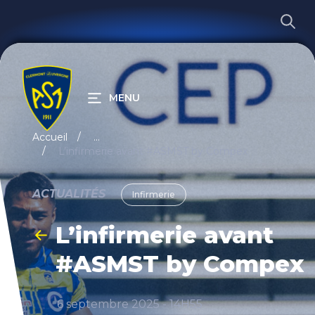
MENU
RECHERCHER
Accueil
...
L’infirmerie avant #ASMST by Compex
ACTUALITÉS
Infirmerie
L’infirmerie avant
#ASMST by Compex
6 septembre 2025 - 14H55