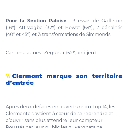
Pour la Section Paloise
: 3 essais de Gailleton
e
e
e
(18
), Attissogbe (32
) et Hewat (69
), 2 pénalités
e
e
(40
et 45
) et 3 transformations de Simmonds.
e
Cartons Jaunes : Zegueur (52
, anti-jeu)
Clermont marque son territoire
d’entrée
Après deux défaites en ouverture du Top 14, les
Clermontois avaient à cœur de se reprendre et
d’ouvrir sans plus attendre leur compteur.
Poussés par leur public les Auvergnats ne