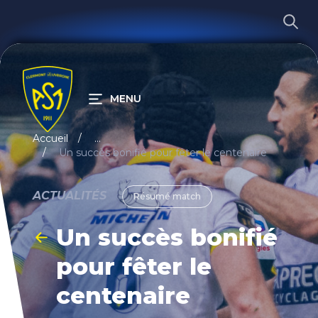
MENU
RECHERCHER
Accueil
...
Un succès bonifié pour fêter le centenaire
ACTUALITÉS
Résumé match
Un succès bonifié
pour fêter le
centenaire