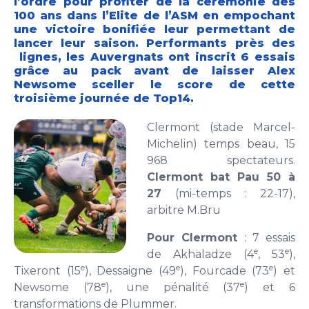
l’ordre pour profiter de la cérémonie des
100 ans dans l’Elite de l’ASM en empochant
une victoire bonifiée leur permettant de
lancer leur saison. Performants près des
lignes, les Auvergnats ont inscrit 6 essais
grâce au pack avant de laisser Alex
Newsome sceller le score de cette
troisième journée de Top14.
Clermont (stade Marcel-
Michelin) temps beau, 15
968 spectateurs.
Clermont bat Pau 50 à
27
(mi-temps : 22-17),
arbitre M.Bru
Pour Clermont
: 7 essais
e
e
de Akhaladze (4
, 53
),
e
e
e
Tixeront (15
), Dessaigne (49
), Fourcade (73
) et
e
e
Newsome (78
), une pénalité (37
) et 6
transformations de Plummer.