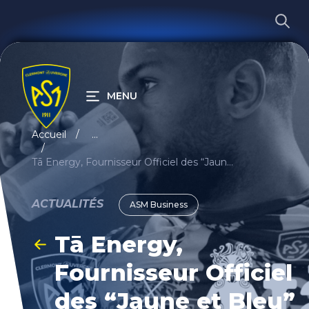
MENU
RECHERCHER
Accueil
...
Tā Energy, Fournisseur Officiel des “Jaune et Bleu”
ACTUALITÉS
ASM Business
Tā Energy,
Fournisseur Officiel
des “Jaune et Bleu”