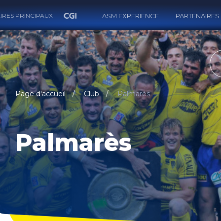
IRES PRINCIPAUX
ASM EXPERIENCE
PARTENAIRES
RECH
Page d'accueil
Club
Palmarès
Palmarès