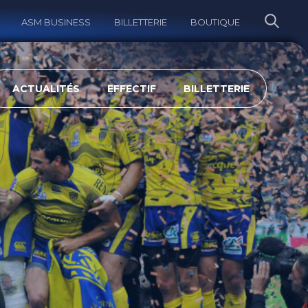
ASM BUSINESS
BILLETTERIE
BOUTIQUE
ERCHER
ACTUALITÉS
EFFECTIF
BILLETTERIE