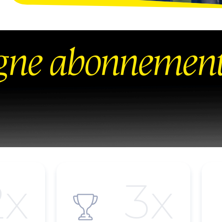
2x
3x