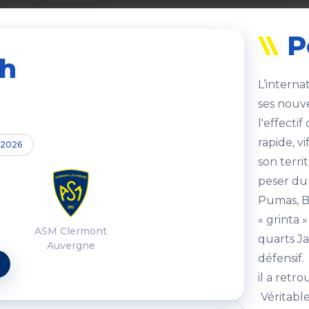
P
ch
L’interna
ses nouve
l'effecti
rapide, vi
n 2026
son terri
peser du
Pumas, B
« grinta 
ASM Clermont
quarts Ja
Auvergne
défensif
il a retro
Véritable