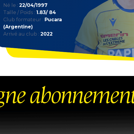
Né le :
22/04/1997
Taille / Poids :
1.83/ 84
Club formateur :
Pucara
(Argentine)
Arrivé au club :
2022