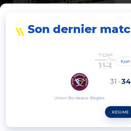
Son dernier mat
6 jui
31
-
34
Union Bordeaux-Begles
RÉSUMÉ