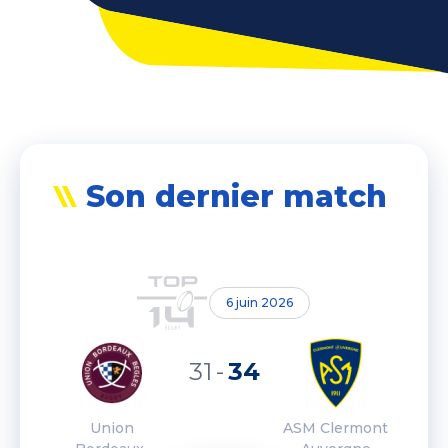
Son dernier match
6 juin 2026
31
-
34
Union
ASM Clermont