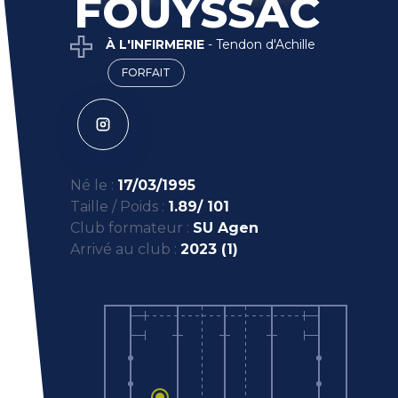
FOUYSSAC
À L'INFIRMERIE
-
Tendon d'Achille
FORFAIT
Né le :
17/03/1995
Taille / Poids :
1.89/ 101
Club formateur :
SU Agen
Arrivé au club :
2023 (1)