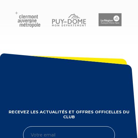
6
20
Herault Rugby
Mathis Ferte - RC Toulon
6
21
Dimitri Delibes - Stade
5
22
Toulousain
Guillaume Cramont - Stade
5
23
Toulousain
Alex Newsome - ASM Clermont
5
24
Auvergne
Giorgi Akhaladze - ASM
4
25
Clermont Auvergne
RECEVEZ LES ACTUALITÉS ET OFFRES OFFICELLES DU
Alivereti Raka - ASM Clermont
CLUB
4
26
Auvergne
Gabriel Ngandebe - Montpellier