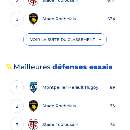
Stade Toulousain
617
2
Montpellier Herault Rugby
101
8
US Montauban
495
14
Stade Rochelais
634
3
RC Toulon
96
9
Stade Francais Paris
664
4
VOIR LA SUITE DU CLASSEMENT
Bayonne
94
10
Section Paloise
665
5
Lyon
92
11
Meilleures
défenses essais
ASM Clermont Auvergne
708
6
Castres Olympique
81
12
Montpellier Herault Rugby
69
1
Union Bordeaux-Begles
719
7
USAP
64
13
Stade Rochelais
73
2
Racing 92
723
8
US Montauban
61
14
Stade Toulousain
73
3