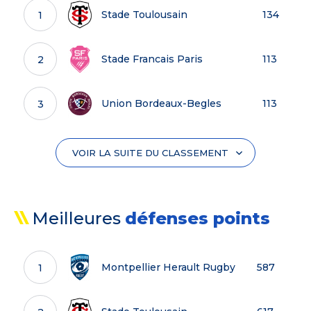
Stade Toulousain
134
1
Union Bordeaux-Begles
822
7
Stade Francais Paris
113
2
ASM Clermont Auvergne
812
8
Union Bordeaux-Begles
113
3
Bayonne
747
9
Stade Rochelais
106
4
VOIR LA SUITE DU CLASSEMENT
Lyon
734
10
Racing 92
104
5
RC Toulon
714
11
Meilleures
défenses points
ASM Clermont Auvergne
103
6
Castres Olympique
660
12
Montpellier Herault Rugby
587
1
Section Paloise
102
7
USAP
550
13