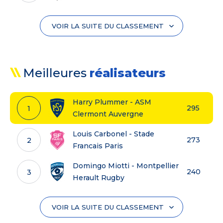
Castres Olympique
751
9
Section Paloise
82
4
VOIR LA SUITE DU CLASSEMENT
Lyon
774
10
Stade Francais Paris
83
5
USAP
797
11
Meilleures
réalisateurs
ASM Clermont Auvergne
87
6
RC Toulon
820
12
Harry Plummer - ASM
295
1
Clermont Auvergne
Union Bordeaux-Begles
90
7
Bayonne
869
13
Louis Carbonel - Stade
273
2
Francais Paris
Racing 92
91
8
US Montauban
1349
14
Domingo Miotti - Montpellier
240
3
Herault Rugby
Castres Olympique
96
9
Joris Segonds - Bayonne
222
4
VOIR LA SUITE DU CLASSEMENT
USAP
99
10