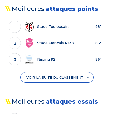
MINUTES
Meilleures
attaques points
Stade Toulousain
981
1
Stade Francais Paris
869
2
Racing 92
861
3
Section Paloise
848
4
VOIR LA SUITE DU CLASSEMENT
Montpellier Herault Rugby
824
5
Meilleures
attaques essais
Stade Rochelais
824
6