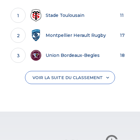
Leo Barre - Stade Francais Paris
11
6
Leo Berdeu - Lyon
106
12
Stade Toulousain
11
1
Lucas Martin - Bayonne
11
7
Jerome Bosviel - US
94
13
Montauban
Montpellier Herault Rugby
17
2
Esteban Capilla - Bayonne
10
8
Tommaso Allan - USAP
54
14
Union Bordeaux-Begles
18
3
Gael Drean - RC Toulon
10
9
Paddy Jackson - Lyon
31
15
Section Paloise
21
4
VOIR LA SUITE DU CLASSEMENT
Max Spring - Racing 92
10
10
Pierre Popelin - Castres
29
16
Olympique
ASM Clermont Auvergne
21
5
Jeremy Ward - Stade Francais
10
11
Paris
Marius Domon - RC Toulon
23
17
Stade Francais Paris
21
6
Wilfried Hulleu - Racing 92
10
12
Matthieu Jalibert - Union
22
18
Bordeaux-Begles
USAP
22
7