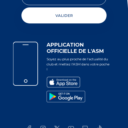
4
27
Herault Rugby
VALIDER
Theo Chabouni - Castres
4
28
Olympique
Iosefo Masi - Lyon
3
29
APPLICATION
OFFICIELLE DE L'ASM
Reece Hewat - Section Paloise
3
30
Soyez au plus proche de l'actualité du
club et mettez l'ASM dans votre poche
!
Bastien Vergnes-Taillefer -
3
31
Union Bordeaux-Begles
Yvan Reilhac - US Montauban
2
32
Tom Banks - Montpellier Herault
2
33
Rugby
Baptiste Pesenti - Stade