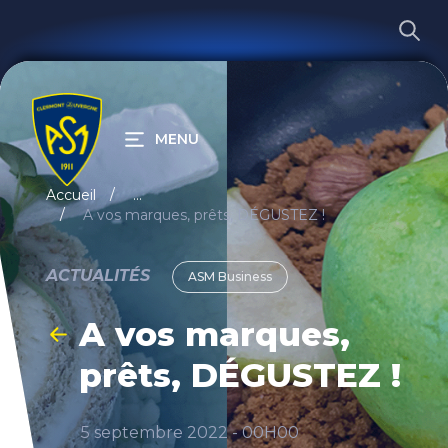
MENU
RECHERCHER
Accueil
...
A vos marques, prêts, DÉGUSTEZ !
ACTUALITÉS
ASM Business
A vos marques,
prêts, DÉGUSTEZ !
5 septembre 2022 - 00H00