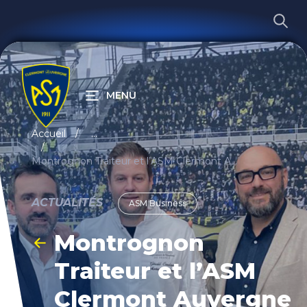
MENU
RECHERCHER
Accueil
...
Montrognon Traiteur et l’ASM Clermont Auvergne font équipe jusqu’en 2026
ACTUALITÉS
ASM Business
Montrognon
Traiteur et l’ASM
Clermont Auvergne