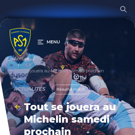
MENU
RECHERCHER
Accueil
...
Tout se jouera au Michelin samedi prochain
ACTUALITÉS
Résumé match
Tout se jouera au
Michelin samedi
prochain