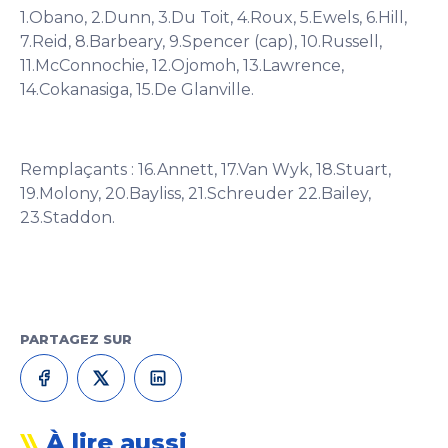
1.Obano, 2.Dunn, 3.Du Toit, 4.Roux, 5.Ewels, 6.Hill,
7.Reid, 8.Barbeary, 9.Spencer (cap), 10.Russell,
11.McConnochie, 12.Ojomoh, 13.Lawrence,
14.Cokanasiga, 15.De Glanville.
Remplaçants : 16.Annett, 17.Van Wyk, 18.Stuart,
19.Molony, 20.Bayliss, 21.Schreuder 22.Bailey,
23.Staddon.
PARTAGEZ SUR
À lire aussi