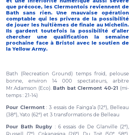
et une infériorité numérique aussi sévère
que précoce, les Clermontois reviennent de
Bath sans rien. Une mauvaise opération
comptable qui les privera de la possibilité
de jouer les huitièmes de finale au Michelin.
Ils gardent toutefois la possibilité d’aller
chercher une qualification la semaine
prochaine face à Bristol avec le soutien de
la Yellow Army.
Bath (Recreation Ground) temps froid, pelouse
bonne, environ 14 000 spectateurs, arbitre
Mr.Adamson (Eco).
Bath bat Clermont 40-21
(mi-
temps : 21-14)
e
Pour Clermont
: 3 essais de Fainga’a (12
), Belleau
e
e
(38
), Yato (62
) et 3 transformations de Belleau
e
Pour Bath Rugby
: 6 essais de De Glanville (2
),
e
e
e
e
Russell (7
), Cokanasiga (26
), Du Toit (50
, 58
),