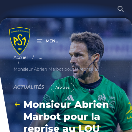
MENU
RECHERCHER
Accueil
...
Monsieur Abrien Marbot pour la reprise au LOU
ACTUALITÉS
Arbitres
Monsieur Abrien
Marbot pour la
reprise au LOU