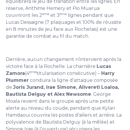
équilibrera le jeu de transition entre les lignes. En
réserve, Anthime Hemery et Pio Muarua
ème
ème
couvriront les 2
et 3
lignes pendant que
Lucas Dessaigne (7 plaquages et 100% de réussite
en 8 minutes de jeu face aux Rochelais) est une
garantie de combat au fil du match.
Derrière, aucun changement n’intervient après la
victoire face à la Rochelle. La charnière
Lucas
ème
Zamora
(4
titularisation consécutive) –
Harry
Plummer
conduira la ligne d’attaque composée
de
Joris Jurand, Irae Simone, Alivereti Loaloa,
Bautista Delguy et Alex Newsome
. George
Moala revient dans le groupe après une petite
alerte au niveau du coude, pendant que Kylan
Hamdaoui couvrira les postes d’ailiers et arrière. La
polyvalence de Bautista Delguy (à la mêlée) et
Simone Irae (à l’ouverture) sécurisera les