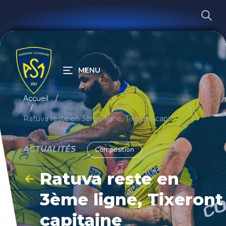
MENU
RECHERCHER
Accueil
...
Ratuva reste en 3ème ligne, Tixeront capitaine
ACTUALITÉS
Composition
Ratuva reste en
3ème ligne, Tixeront
capitaine