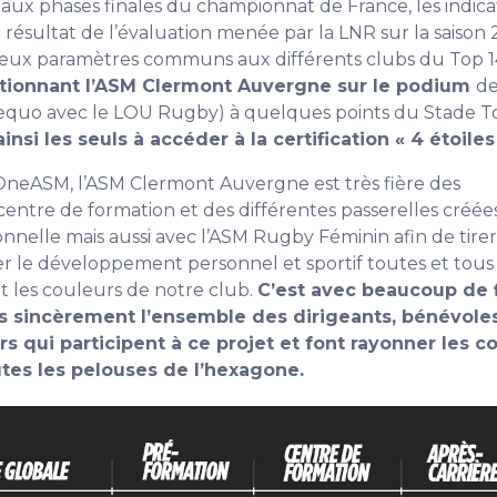
 aux phases finales du championnat de France, les indic
le résultat de l’évaluation menée par la LNR sur la saison
eux paramètres communs aux différents clubs du Top 1
itionnant l’ASM Clermont Auvergne sur le podium
de
equo avec le LOU Rugby) à quelques points du Stade To
insi les seuls à accéder à la certification « 4 étoiles 
e OneASM, l’ASM Clermont Auvergne est très fière des
ntre de formation et des différentes passerelles créées 
onnelle mais aussi avec l’ASM Rugby Féminin afin de tirer
ser le développement personnel et sportif toutes et tous
t les couleurs de notre club.
C’est avec beaucoup de f
 sincèrement l’ensemble des dirigeants, bénévoles,
rs qui participent à ce projet et font rayonner les c
utes les pelouses de l’hexagone.