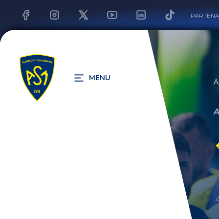
PARTENA
MENU
A
A