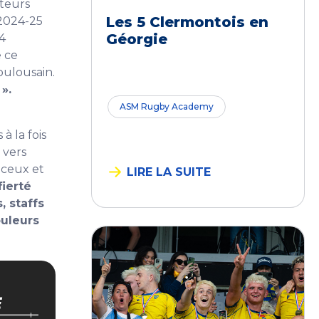
ateurs
Les 5 Clermontois en
 2024-25
Géorgie
4
 ce
ulousain.
».
ASM Rugby Academy
à la fois
 vers
 ceux et
LIRE LA SUITE
ierté
 staffs
ouleurs