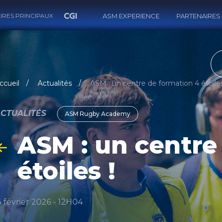
IRES PRINCIPAUX
ASM EXPERIENCE
PARTENAIRES
RECH
ccueil
Actualités
ASM : un centre de formation 4 étoiles
CTUALITÉS
ASM Rugby Academy
ASM : un centre
étoiles !
4 février 2026 - 12H04