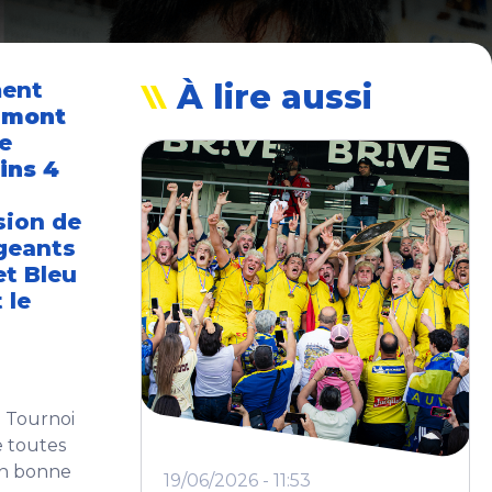
ment
À lire aussi
rmont
e
ins 4
sion de
igeants
et Bleu
 le
e Tournoi
e toutes
en bonne
19/06/2026 - 11:53