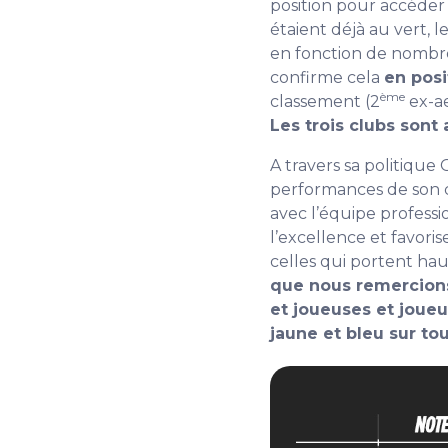
position pour accéder
étaient déjà au vert, 
en fonction de nombr
confirme cela
en pos
ème
classement (2
ex-a
Les trois clubs sont a
A travers sa politiqu
performances de son ce
avec l’équipe professi
l’excellence et favori
celles qui portent hau
que nous remercions
et joueuses et joueu
jaune et bleu sur to