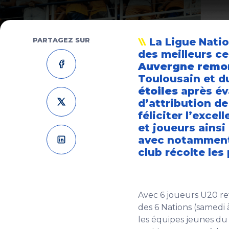
PARTAGEZ SUR
La Ligue Natio
des meilleurs c
Auvergne remon
Toulousain et d
étoiles
après év
d’attribution de
féliciter l’excel
et joueurs ainsi
avec notamment 
club récolte les 
Avec 6 joueurs U20 re
des 6 Nations (samedi 
les équipes jeunes du