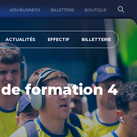
ASM BUSINESS
BILLETTERIE
BOUTIQUE
ERCHER
ACTUALITÉS
EFFECTIF
BILLETTERIE
 !
 de formation 4