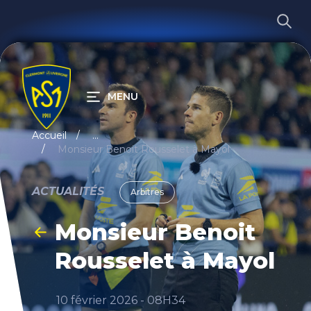
MENU
RECHERCHER
Accueil
...
Monsieur Benoit Rousselet à Mayol
ACTUALITÉS
Arbitres
Monsieur Benoit
Rousselet à Mayol
10 février 2026 - 08H34