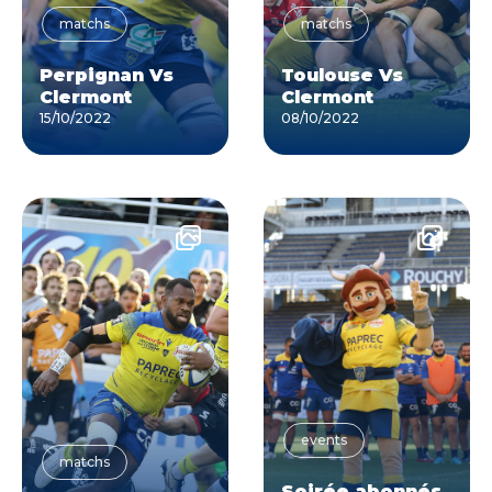
matchs
matchs
Perpignan Vs
Toulouse Vs
Clermont
Clermont
15/10/2022
08/10/2022
events
matchs
Soirée abonnés