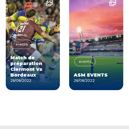
events
Match de
events
préparation
Clermont Vs
Bordeaux
ASM EVENTS
26/08/2022
26/08/2022