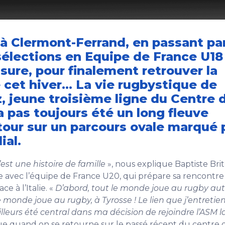
à Clermont-Ferrand, en passant pa
 sélections en Equipe de France U18
sure, pour finalement retrouver la
 cet hiver… La vie rugbystique de
z, jeune troisième ligne du Centre 
a pas toujours été un long fleuve
etour sur un parcours ovale marqué 
ial.
est une histoire de famille
», nous explique Baptiste Brit
 avec l’équipe de France U20, qui prépare sa rencontre
ce à l’Italie. «
D’abord, tout le monde joue au rugby au
le monde joue au rugby, à Tyrosse ! Le lien que j’entretie
d’ailleurs été central dans ma décision de rejoindre l’ASM l
i que quand on se retourne sur le passé récent du centre 