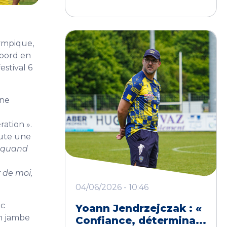
…
lympique,
abord en
stival 6
gne
ration ».
oute une
, quand
 de moi,
04/06/2026 - 10:46
ec
Yoann Jendrzejczak : «
en jambe
Confiance, détermina...