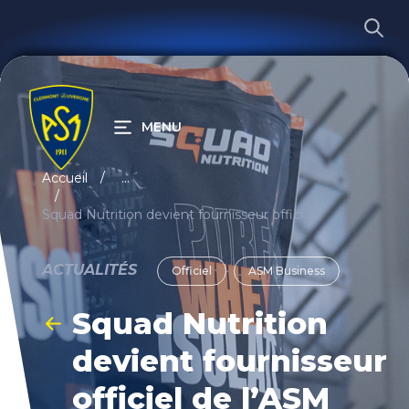
MENU
RECHERCHER
Accueil
...
Squad Nutrition devient fournisseur officiel de l’ASM
ACTUALITÉS
Officiel
ASM Business
Squad Nutrition
devient fournisseur
officiel de l’ASM