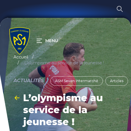
MENU
RECHERCHER
Accueil
...
L’olympisme au service de la jeunesse !
ACTUALITÉS
ASM Seven Intermarché
Articles
L’olympisme au
service de la
jeunesse !