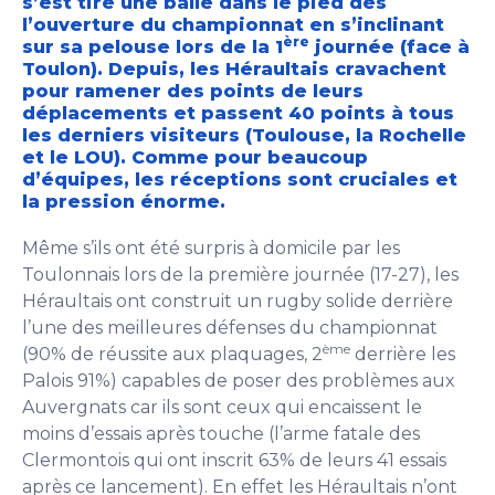
s’est tiré une balle dans le pied dès
l’ouverture du championnat en s’inclinant
ère
sur sa pelouse lors de la 1
journée (face à
Toulon). Depuis, les Héraultais cravachent
pour ramener des points de leurs
déplacements et passent 40 points à tous
les derniers visiteurs (Toulouse, la Rochelle
et le LOU). Comme pour beaucoup
d’équipes, les réceptions sont cruciales et
la pression énorme.
Même s’ils ont été surpris à domicile par les
Toulonnais lors de la première journée (17-27), les
Héraultais ont construit un rugby solide derrière
l’une des meilleures défenses du championnat
ème
(90% de réussite aux plaquages, 2
derrière les
Palois 91%) capables de poser des problèmes aux
Auvergnats car ils sont ceux qui encaissent le
moins d’essais après touche (l’arme fatale des
Clermontois qui ont inscrit 63% de leurs 41 essais
après ce lancement). En effet les Héraultais n’ont