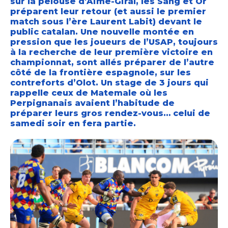
sur la pelouse d’Aimé-Giral, les Sang et Or
préparent leur retour (et aussi le premier
match sous l’ère Laurent Labit) devant le
public catalan. Une nouvelle montée en
pression que les joueurs de l’USAP, toujours
à la recherche de leur première victoire en
championnat, sont allés préparer de l’autre
côté de la frontière espagnole, sur les
contreforts d’Olot. Un stage de 3 jours qui
rappelle ceux de Matemale où les
Perpignanais avaient l’habitude de
préparer leurs gros rendez-vous… celui de
samedi soir en fera partie.