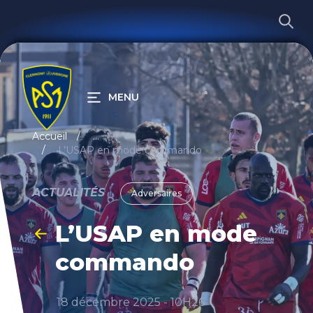
MENU
RECHERCHER
Accueil
...
L’USAP en mode commando
ACTUALITÉS
Adversaires
L’USAP en mode
commando
18 décembre 2025 - 10H26