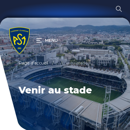
MENU
RECHERCHER
Page d'accueil
Venir au stade
Venir au stade