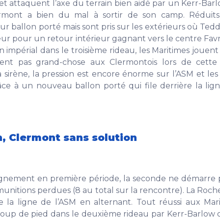
 et attaquent l’axe du terrain bien aidé par un Kerr-Barlo
ermont a bien du mal à sortir de son camp. Réduits 
sur ballon porté mais sont pris sur les extérieurs où Te
eur pour un retour intérieur gagnant vers le centre Favr
in impérial dans le troisième rideau, les Maritimes jouent
ssent pas grand-chose aux Clermontois lors de cette
a sirène, la pression est encore énorme sur l’ASM et les
ce à un nouveau ballon porté qui file derrière la lig
, Clermont sans solution
alignement en première période, la seconde ne démarre
unitions perdues (8 au total sur la rencontre). La Roche
e la ligne de l’ASM en alternant. Tout réussi aux Mar
coup de pied dans le deuxième rideau par Kerr-Barlow 