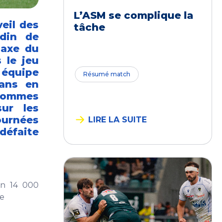
L’ASM se complique la
veil des
tâche
rdin de
’axe du
 le jeu
 équipe
Résumé match
sans en
 hommes
ur les
ournées
LIRE LA SUITE
éfaite
on 14 000
re