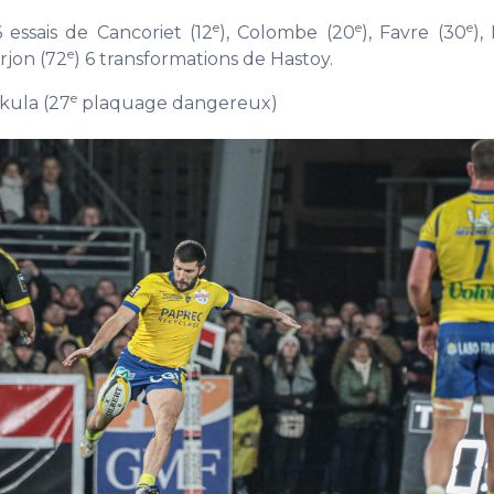
e
e
e
6 essais de Cancoriet (12
), Colombe (20
), Favre (30
),
e
erjon (72
) 6 transformations de Hastoy.
e
kula (27
plaquage dangereux)