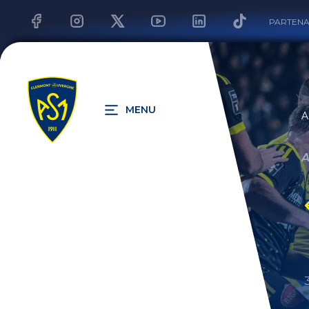
PARTENA
MENU
A
A