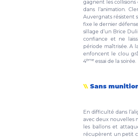
gagnent les collisions
dans l’animation. Cl
Auvergnats résistent 
fixe le dernier défens
sillage d’un Brice Dul
confiance et ne lai
période maîtrisée. A l
enfoncent le clou grâ
ème
4
essai de la soirée.
Sans munition
En difficulté dans l’
avec deux nouvelles m
les ballons et attaqu
récupèrent un petit 