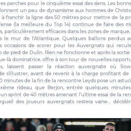
s perches pour le cinquième essai des siens. Les bonn
redonnent un peu de dynamisme aux hommes de Christo
 à franchir la ligne des 50 mètres pour mettre de la pr
fense (la meilleure du Top 14) continue de faire des mi
is, particulièrement efficaces dans les zones de marque,
s le mur de l’Atlantique. Quelques ballons perdus a
s occasions de scorer pour les Auvergnats qui recul
de pied de Dulin. Rien ne fonctionne et après la sorti
que-là dominatrice, offre à son tour de nouvelles opport
is, laissent passer la réaction auvergnate où So
e s’illustrer, avant de revenir à la charge profitant de
 10 minutes de la fin de la rencontre Leyds pose un astu
xième rideau que Berjon, entrée quelques minutes 
 un sprint de 40 mètres amenant l’ultime essai de la ren
orgueil des joueurs auvergnats restera vaine… décid