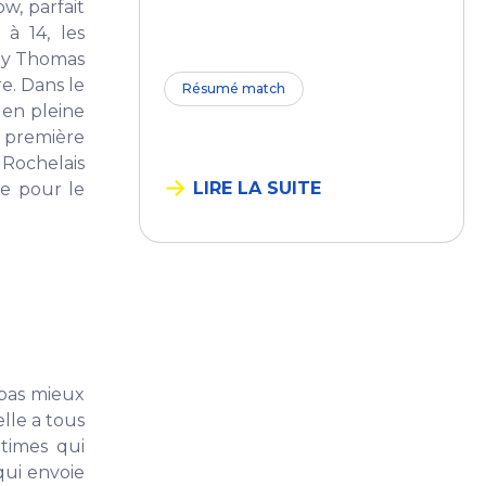
w, parfait
à 14, les
ddy Thomas
e. Dans le
Résumé match
 en pleine
 première
 Rochelais
LIRE LA SUITE
ne pour le
 pas mieux
lle a tous
itimes qui
qui envoie