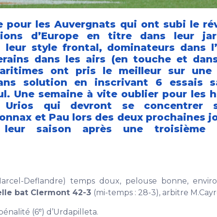
ée pour les Auvergnats qui ont subi le ré
ions d’Europe en titre dans leur ja
 leur style frontal, dominateurs dans l
erains dans les airs (en touche et dans
Maritimes ont pris le meilleur sur une
ans solution en inscrivant 6 essais 
l. Une semaine à vite oublier pour les
 Urios qui devront se concentrer s
onnax et Pau lors des deux prochaines j
 leur saison après une troisième d
Marcel-Deflandre) temps doux, pelouse bonne, envir
lle bat Clermont 42-3
(mi-temps : 28-3), arbitre M.Cay
e
pénalité (6
) d’Urdapilleta.