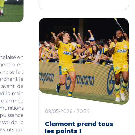
helaise en
gentin en
 ne se fait
erchent le
 avant de
nd la main
que animée
 munitions
09/05/2026 - 20:54
 puissance
ssai de la
Clermont prend tous
 avants qui
les points !