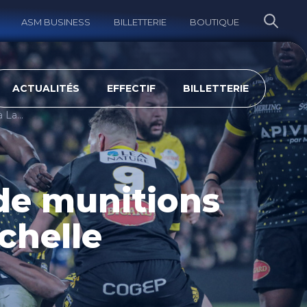
ASM BUSINESS
BILLETTERIE
BOUTIQUE
ERCHER
ACTUALITÉS
EFFECTIF
BILLETTERIE
Clermont privé de munitions s’incline à La Rochelle
de munitions
ochelle