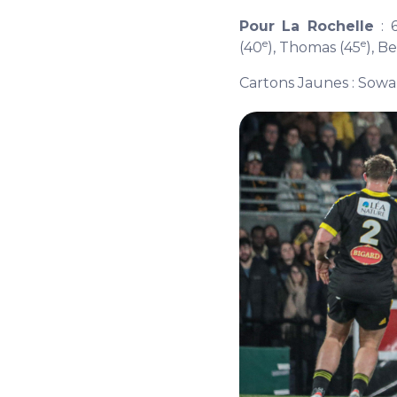
Pour La Rochelle
: 
e
e
(40
), Thomas (45
), B
Cartons Jaunes : Sowa