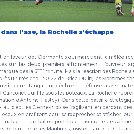
 dans l’axe, la Rochelle s’échappe
t en faveur des Clermontois qui marquent la mêlée roc
és sur les deux premiers affrontement. L’ouvreur ar
ème
 marque dès la 6
minute. Mais la réaction des Rochelais
près un très beau 50-22 de Brice Dulin, les Maritimes ch
ouvrir pour Tanga qui déchire la défense auvergnate
l Cancoriet qui file sous les poteaux. La Rochelle repre
rmation d’Antoine Hastoy). Dans cette bataille stratégi
au pied, les Clermontois se fragilisent en perdant des
 locaux en profitent pour se rapprocher et afficher leur
qui bonifie un ballon porté pou inscrire le deuxième e
Sûrs de leur force les Maritimes, insistent autour de leurs