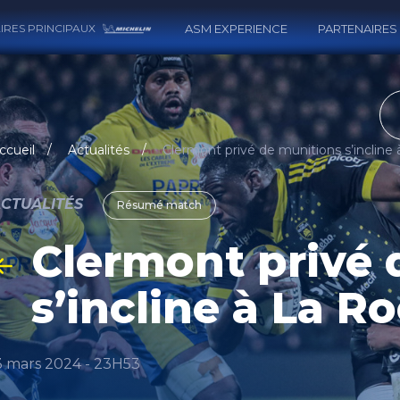
IRES PRINCIPAUX
ASM EXPERIENCE
PARTENAIRES
RECH
ccueil
Actualités
CTUALITÉS
Résumé match
Clermont privé 
s’incline à La R
3 mars 2024 - 23H53