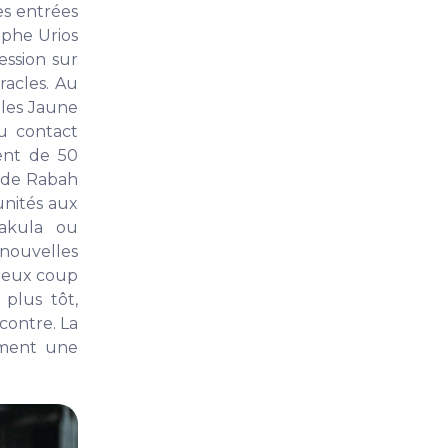
es entrées
phe Urios
ession sur
racles. Au
 les Jaune
u contact
ent de 50
e de Rabah
unités aux
wakula ou
 nouvelles
cieux coup
plus tôt,
contre. La
ément une