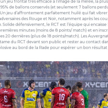
n jeu frontal très efficace à l’image de la mêlée, la plus
95% de ballons conservés (et seulement 7 ballons perd
. Un jeu d’affrontement parfaitement huilé qui fait vibre
 adversaires des Rouge et Noir, notamment après les cou
n. Solide défensivement, le RCT est l’équipe qui encaisse
premières minutes (moins de 8 points/ match) et en inscri
es 20 dernières (plus de 18 points/match). Les Auvergna
entame du RCT devant son public et rester au contact da
osive au bord de la Rade pour espérer un bon résultat 