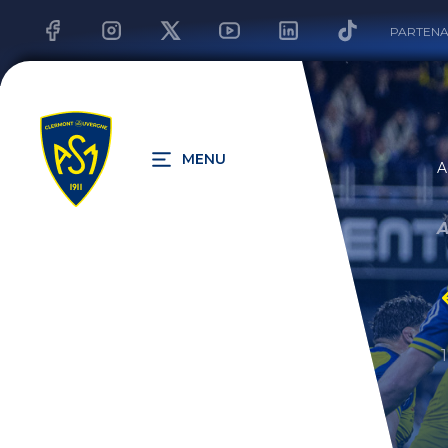
PARTENA
MENU
A
A