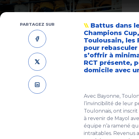
PARTAGEZ SUR
Battus dans le
Champions Cup, 
Toulousain, les 
pour rebasculer 
s’offrir à minim
RCT présente, po
domicile avec u
Avec Bayonne, Toulon 
l’invincibilité de leur
Toulonnais, ont inscr
à revenir de Mayol av
équipe n’a ramené quo
intraitables. Revenus a