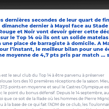
s dernières secondes de leur quart de fi
dimanche dernier à Mayol face au Stade
Rouge et Noir vont devoir gérer cette dé
sur le Top 14 où ils ont un solide matela
a une place de barragiste à domicile. A Ma
ur l’instant, le meilleur bilan pour une 
ne moyenne de 4,7 pts pris par match … s
est le seul club du Top 14 à être parvenu à préserver
 pelouse lors des 10 premières réceptions de la saison. Mie
it 37,5 points en moyenne et seul le Castres Olympique e
ec le point du bonus défensif. Depuis le 14 septembre, 
i que ce soit de la Rade où les hommes de Pierre Migno
u à la base de ce qui fait l’ADM de ce club, les Toulonnai