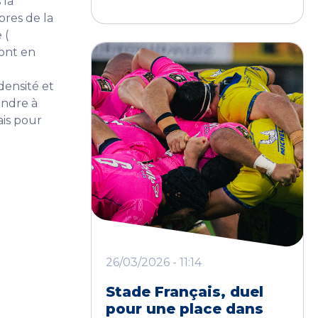
 la
bres de la
 (
sont en
densité et
ondre à
is pour
26/03/2026 - 11:14
Stade Français, duel
pour une place dans