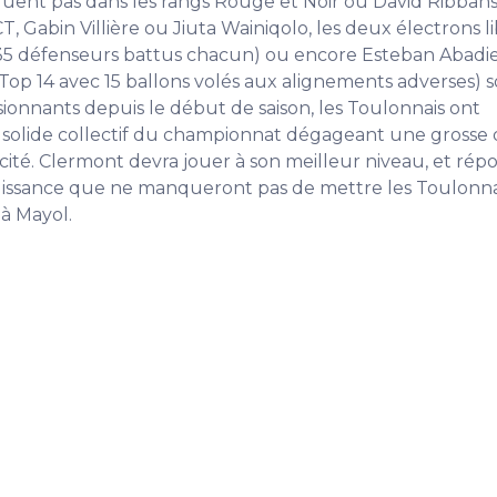
quent pas dans les rangs Rouge et Noir où David Ribbans
 Gabin Villière ou Jiuta Wainiqolo, les deux électrons li
 (35 défenseurs battus chacun) ou encore Esteban Abadie
Top 14 avec 15 ballons volés aux alignements adverses) 
ionnants depuis le début de saison, les Toulonnais ont
solide collectif du championnat dégageant une grosse 
ité. Clermont devra jouer à son meilleur niveau, et rép
uissance que ne manqueront pas de mettre les Toulonna
 à Mayol.