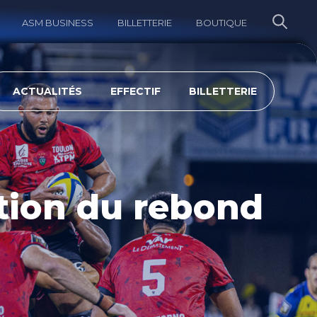
ASM BUSINESS
BILLETTERIE
BOUTIQUE
ERCHER
ACTUALITÉS
EFFECTIF
BILLETTERIE
stion du rebond