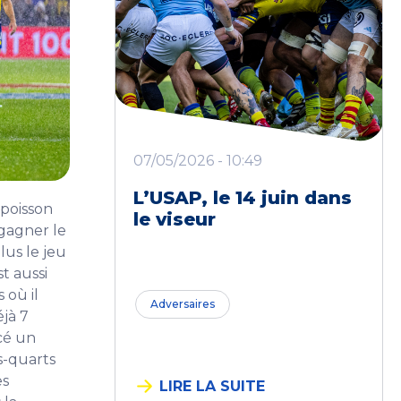
07/05/2026 - 10:49
L’USAP, le 14 juin dans
 poisson
le viseur
 gagner le
lus le jeu
st aussi
 où il
Adversaires
éjà 7
cé un
s-quarts
es
LIRE LA SUITE