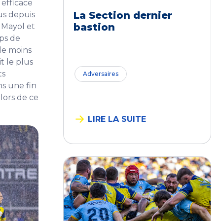
 efficace
La Section dernier
us depuis
bastion
r Mayol et
ps de
 le moins
t le plus
ts
Adversaires
ns une fin
lors de ce
LIRE LA SUITE