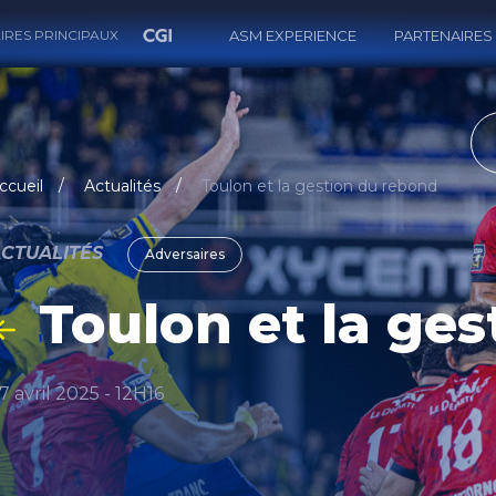
IRES PRINCIPAUX
ASM EXPERIENCE
PARTENAIRES
RECH
ccueil
Actualités
Toulon et la gestion du rebond
CTUALITÉS
Adversaires
Toulon et la ge
17 avril 2025 - 12H16