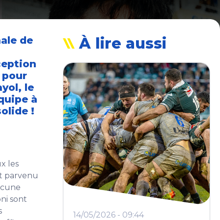
nale de
À lire aussi
ception
s pour
yol, le
équipe à
olide !
ux les
st parvenu
aucune
ni sont
s
14/05/2026 - 09:44