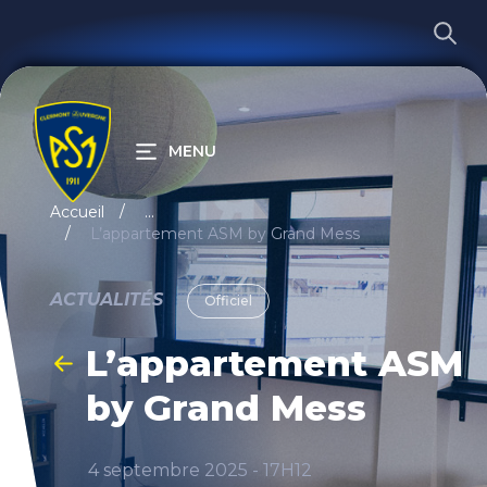
MENU
RECHERCHER
Accueil
...
L’appartement ASM by Grand Mess
ACTUALITÉS
Officiel
L’appartement ASM
by Grand Mess
4 septembre 2025 - 17H12