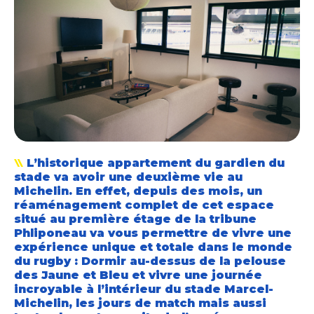
L’historique appartement du gardien du
stade va avoir une deuxième vie au
Michelin. En effet, depuis des mois, un
réaménagement complet de cet espace
situé au première étage de la tribune
Phliponeau va vous permettre de vivre une
expérience unique et totale dans le monde
du rugby : Dormir au-dessus de la pelouse
des Jaune et Bleu et vivre une journée
incroyable à l’intérieur du stade Marcel-
Michelin, les jours de match mais aussi