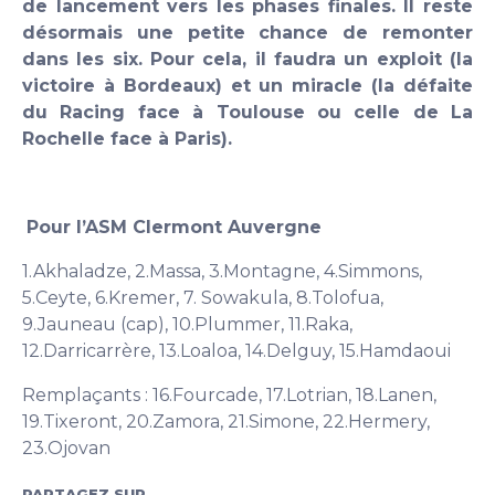
de lancement vers les phases finales. Il reste
désormais une petite chance de remonter
dans les six. Pour cela, il faudra un exploit (la
victoire à Bordeaux) et un miracle (la défaite
du Racing face à Toulouse ou celle de La
Rochelle face à Paris).
Pour l’ASM Clermont Auvergne
1.Akhaladze, 2.Massa, 3.Montagne, 4.Simmons,
5.Ceyte, 6.Kremer, 7. Sowakula, 8.Tolofua,
9.Jauneau (cap), 10.Plummer, 11.Raka,
12.Darricarrère, 13.Loaloa, 14.Delguy, 15.Hamdaoui
Remplaçants : 16.Fourcade, 17.Lotrian, 18.Lanen,
19.Tixeront, 20.Zamora, 21.Simone, 22.Hermery,
23.Ojovan
PARTAGEZ SUR