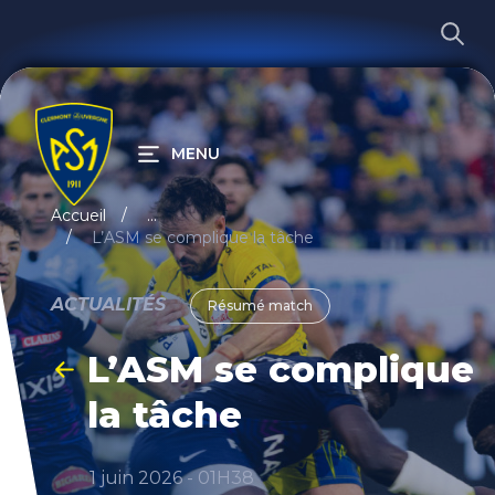
MENU
RECHERCHER
Accueil
...
L’ASM se complique la tâche
ACTUALITÉS
Résumé match
L’ASM se complique
la tâche
1 juin 2026 - 01H38