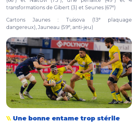
(66
) et Naituvi (73
), une pénalité (49
) et 4
e
transformations de Gibert (3) et Seunes (67
)
e
Cartons Jaunes : Tuisova (13
plaquage
e
dangereux), Jauneau (59
, anti-jeu)
Une bonne entame trop stérile