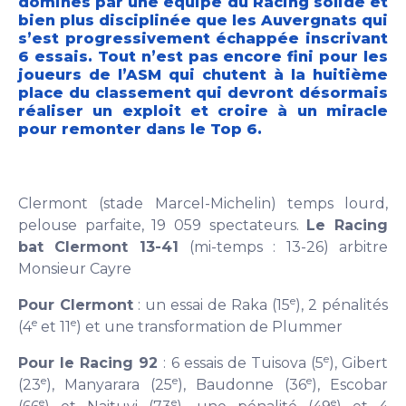
dominés par une équipe du Racing solide et
bien plus disciplinée que les Auvergnats qui
s’est progressivement échappée inscrivant
6 essais. Tout n’est pas encore fini pour les
joueurs de l’ASM qui chutent à la huitième
place du classement qui devront désormais
réaliser un exploit et croire à un miracle
pour remonter dans le Top 6.
Clermont (stade Marcel-Michelin) temps lourd,
pelouse parfaite, 19 059 spectateurs.
Le Racing
bat Clermont 13-41
(mi-temps : 13-26) arbitre
Monsieur Cayre
e
Pour Clermont
: un essai de Raka (15
), 2 pénalités
e
e
(4
et 11
) et une transformation de Plummer
e
Pour le Racing 92
: 6 essais de Tuisova (5
), Gibert
e
e
e
(23
), Manyarara (25
), Baudonne (36
), Escobar
e
e
e